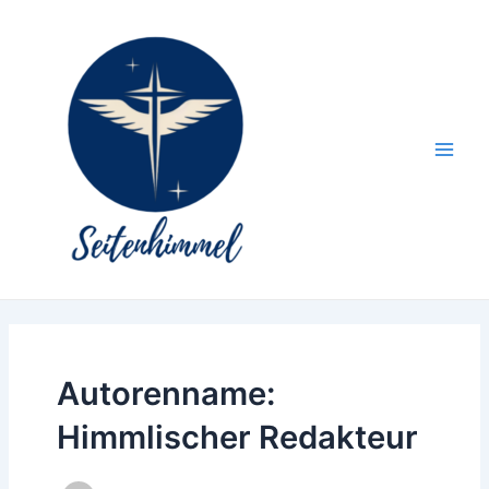
Zum
Inhalt
springen
Main
Men
Autorenname:
Himmlischer Redakteur